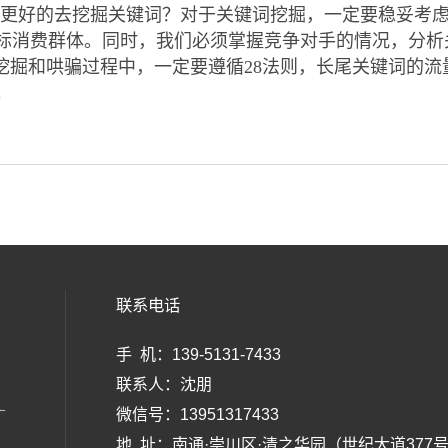
才能更好的去挖掘关键词？对于关键词挖掘，一定要稳妥考
标消费群体。同时，我们必须掌握竞争对手的情况，分析
词挖掘和哄骗过程中，一定要遵循28法则，长尾关键词的
。
联系电话
手 机：139-5131-7433
联系人：沈朋
微信号：13951317433
广
地 址：南通·崇川区·清之华园（世纪大道377