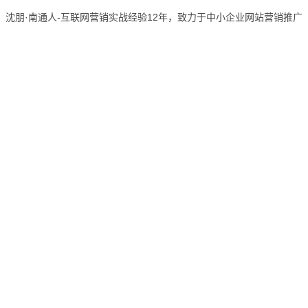
沈朋·南通人-互联网营销实战经验12年，致力于中小企业网站营销推广
网站维护诊断
覆盖行业广泛
机械设备、商务服务
网站301、死链检测
QQ咨询
QQ咨询