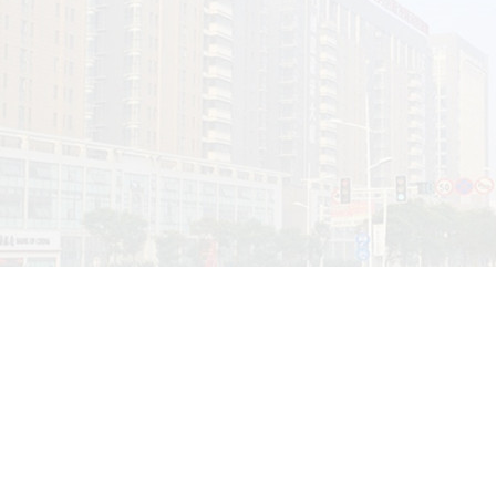
业更好的通过网络平台发展，为和谐南通社会管理创新助力。
1世纪，企业通过网络平台发展，早已成为事实。然而网络的发
，产品太多，信息太杂有点让人摸不着方向，导致很多企业或者
冤枉路，频频的抱怨，让自己忧愁！
于这种情况下，2011年5月南通网络营销俱乐部成立。2017
！经营理念：专业的人员，从事专业的工作，专心做好该做事情
服务（放心、省心、开心）。
海安百度分公司会议室