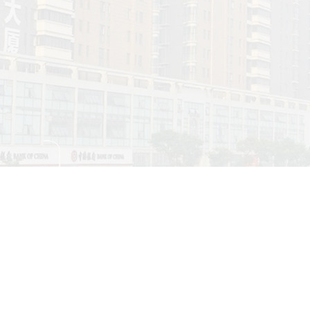
首页和内页任意网址url都可以收录,网站快速收录秒收录
主页和内页任意网址URL，无论新站还是老站都可以百度1小时收录，
录...
角
海安百度公司销售部
南通必应推广,南通Bing广告推广开户,南通做微软必应的公司
南通必应推广/Bing广告推广联系电话：139-5131-7433沈朋...