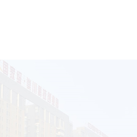
电话沟通
首页确认
通首页网络创办于2017年5月，宗旨：让企业网站的关键词有
。
通首页网络是由【南通互联网资深商务经理·沈朋】创办，前身
，目的是想利用自己的专长和资源为南通中小企业发展助力，让